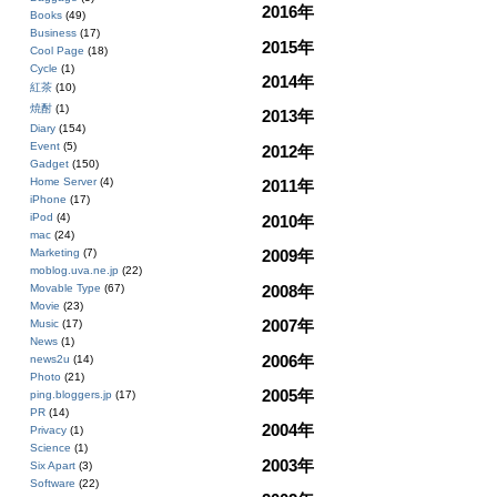
2016年
Books
(49)
Business
(17)
2015年
Cool Page
(18)
Cycle
(1)
2014年
紅茶
(10)
焼酎
(1)
2013年
Diary
(154)
Event
(5)
2012年
Gadget
(150)
Home Server
(4)
2011年
iPhone
(17)
iPod
(4)
2010年
mac
(24)
2009年
Marketing
(7)
moblog.uva.ne.jp
(22)
2008年
Movable Type
(67)
Movie
(23)
2007年
Music
(17)
News
(1)
2006年
news2u
(14)
Photo
(21)
2005年
ping.bloggers.jp
(17)
PR
(14)
2004年
Privacy
(1)
Science
(1)
2003年
Six Apart
(3)
Software
(22)