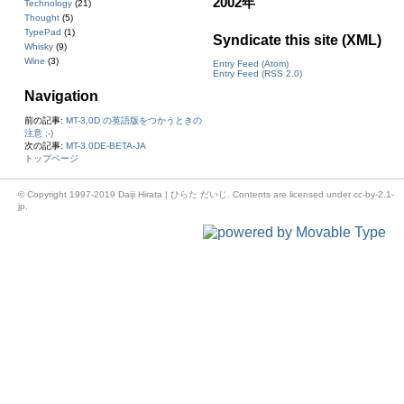
2002年
Technology
(21)
Thought
(5)
TypePad
(1)
Syndicate this site (XML)
Whisky
(9)
Wine
(3)
Entry Feed (Atom)
Entry Feed (RSS 2.0)
Navigation
前の記事:
MT-3.0D の英語版をつかうときの
注意 ;-)
次の記事:
MT-3.0DE-BETA-JA
トップページ
© Copyright 1997-2019
Daiji Hirata | ひらた だいじ
. Contents are licensed under
cc-by-2.1-
jp
.