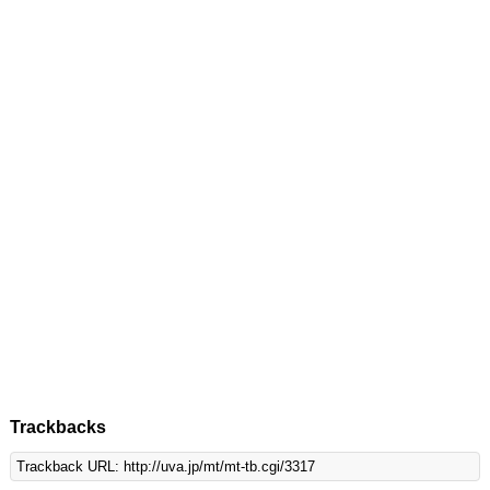
Trackbacks
Trackback URL: http://uva.jp/mt/mt-tb.cgi/3317