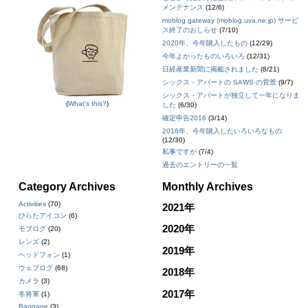
メンテナンス
(12/6)
moblog gateway (moblog.uva.ne.jp) サービ
ス終了のおしらせ
(7/10)
2020年、今年購入したもの
(12/29)
今年よかったものいろいろ
(12/31)
日経産業新聞に掲載されました
(8/21)
シックス・アパートの SAWS の背景
(9/7)
シックス・アパートが独立して一年になりま
(
What's this?
)
した
(6/30)
確定申告2016
(3/14)
2016年、今年購入したいろいろなもの
(12/30)
私事ですが
(7/4)
過去のエントリーの一覧
Category Archives
Monthly Archives
Activities
(70)
2021年
ひらたアイコン
(6)
2020年
モブログ
(20)
レンズ
(2)
2019年
ヘッドフォン
(1)
ウェブログ
(68)
2018年
カメラ
(3)
2017年
冬将軍
(1)
Baggage
(3)