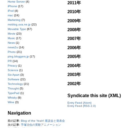
Home Server
(4)
2011年
iPhone
(17)
iPod
(4)
2010年
mac
(24)
2009年
Marketing
(7)
moblog.uva.ne.jp
(22)
2008年
Movable Type
(67)
Movie
(23)
2007年
Music
(17)
News
(1)
2006年
news2u
(14)
Photo
(21)
2005年
ping.bloggers.jp
(17)
PR
(14)
2004年
Privacy
(1)
Science
(1)
2003年
Six Apart
(3)
Software
(22)
2002年
Technology
(21)
Thought
(5)
TypePad
(1)
Syndicate this site (XML)
Whisky
(9)
Wine
(3)
Entry Feed (Atom)
Entry Feed (RSS 2.0)
Navigation
前の記事:
Blog of the Yeah! 座談会と発表会
次の記事:
手塚治虫の実験アニメーション