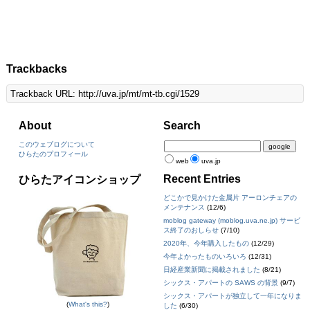
Trackbacks
Trackback URL: http://uva.jp/mt/mt-tb.cgi/1529
About
Search
このウェブログについて
ひらたのプロフィール
web
uva.jp
Recent Entries
ひらたアイコンショップ
どこかで見かけた金属片 アーロンチェアの
メンテナンス
(12/6)
moblog gateway (moblog.uva.ne.jp) サービ
ス終了のおしらせ
(7/10)
2020年、今年購入したもの
(12/29)
今年よかったものいろいろ
(12/31)
日経産業新聞に掲載されました
(8/21)
シックス・アパートの SAWS の背景
(9/7)
シックス・アパートが独立して一年になりま
(
What's this?
)
した
(6/30)