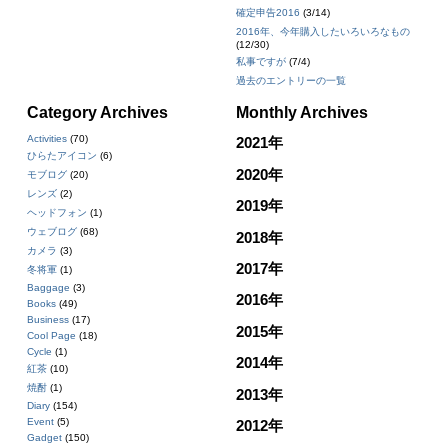
確定申告2016
(3/14)
2016年、今年購入したいろいろなもの
(12/30)
私事ですが
(7/4)
過去のエントリーの一覧
Category Archives
Monthly Archives
Activities
(70)
2021年
ひらたアイコン
(6)
2020年
モブログ
(20)
レンズ
(2)
2019年
ヘッドフォン
(1)
ウェブログ
(68)
2018年
カメラ
(3)
2017年
冬将軍
(1)
Baggage
(3)
2016年
Books
(49)
Business
(17)
2015年
Cool Page
(18)
Cycle
(1)
2014年
紅茶
(10)
焼酎
(1)
2013年
Diary
(154)
Event
(5)
2012年
Gadget
(150)