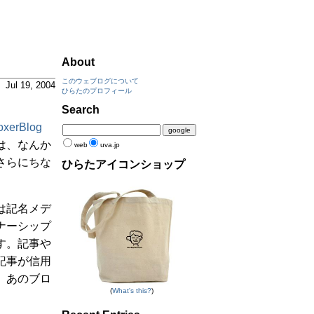
About
このウェブログについて
Jul 19, 2004
ひらたのプロフィール
Search
oxerBlog
は、なんか
web
uva.jp
さらにちな
ひらたアイコンショップ
は記名メデ
ナーシップ
す。記事や
記事が信用
、あのブロ
(
What's this?
)