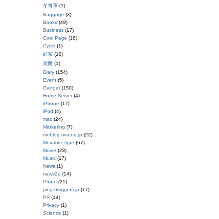
冬将軍
(1)
Baggage
(3)
Books
(49)
Business
(17)
Cool Page
(18)
Cycle
(1)
紅茶
(10)
焼酎
(1)
Diary
(154)
Event
(5)
Gadget
(150)
Home Server
(4)
iPhone
(17)
iPod
(4)
mac
(24)
Marketing
(7)
moblog.uva.ne.jp
(22)
Movable Type
(67)
Movie
(23)
Music
(17)
News
(1)
news2u
(14)
Photo
(21)
ping.bloggers.jp
(17)
PR
(14)
Privacy
(1)
Science
(1)