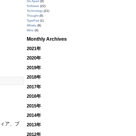
Six Apart
(3)
Software
(22)
Technology
(21)
Thought
(5)
TypePad
(1)
Whisky
(9)
Wine
(3)
Monthly Archives
2021年
2020年
2019年
2018年
2017年
2016年
2015年
2014年
ディア、ブ
2013年
2012年