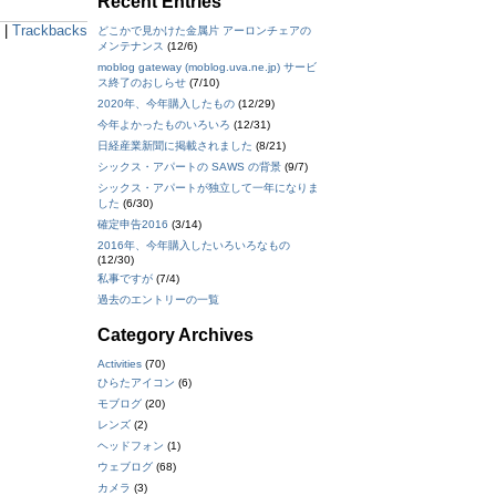
Recent Entries
|
Trackbacks
どこかで見かけた金属片 アーロンチェアの
メンテナンス
(12/6)
moblog gateway (moblog.uva.ne.jp) サービ
ス終了のおしらせ
(7/10)
2020年、今年購入したもの
(12/29)
今年よかったものいろいろ
(12/31)
日経産業新聞に掲載されました
(8/21)
シックス・アパートの SAWS の背景
(9/7)
シックス・アパートが独立して一年になりま
した
(6/30)
確定申告2016
(3/14)
2016年、今年購入したいろいろなもの
(12/30)
私事ですが
(7/4)
過去のエントリーの一覧
Category Archives
Activities
(70)
ひらたアイコン
(6)
モブログ
(20)
レンズ
(2)
ヘッドフォン
(1)
ウェブログ
(68)
カメラ
(3)